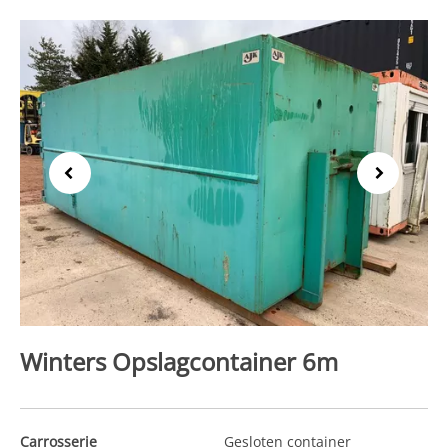
Previous
Next
Winters Opslagcontainer 6m
Carrosserie
Gesloten container